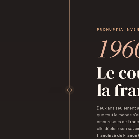
PRONUPTIA INVE
196
Le co
la fr
Deux ans seulement ap
que tout le monde s’ar
amoureuses de France
elle déploie son savoir
franchisé de France
(