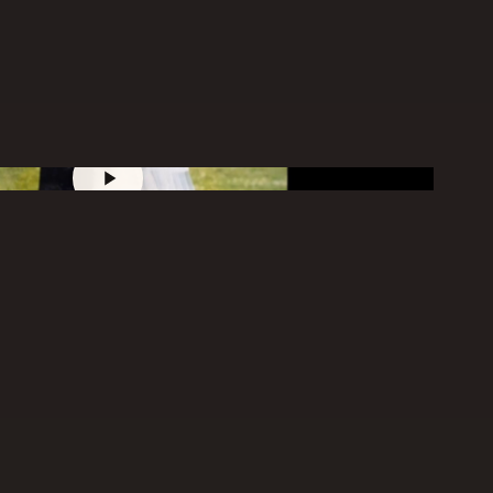
Lire
la
video