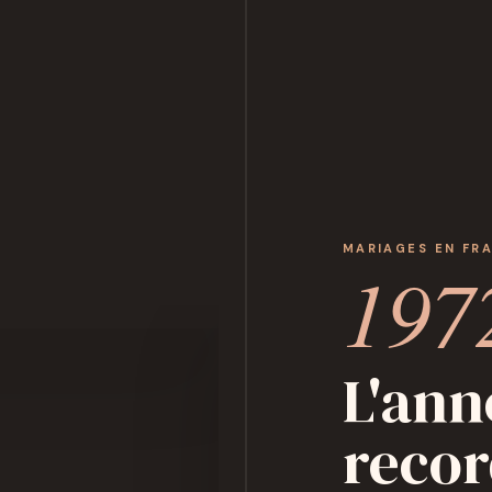
MARIAGES EN FR
197
L'ann
recor