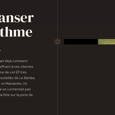
danser
ythme
a
vait déjà comment
offrant à ses clientes
me de cet EP très
nsoleillés de
La Bamba
,
r
et
Mamamita
. Un
ne se contentait pas
la fête sur la piste de