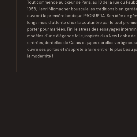
Tout commence au cœur de Paris, au 18 de la rue du Fau
1958, Henri Micmacher bouscule les traditions bien gard
ouvrant la première boutique PRONUPTIA. Son idée de gén
longs mois d’attente chez la couturière par le tout premi
porter pour mariées. Fini le stress des essayages intermin
modèles d’une élégance folle, inspirés du « New Look » de l
cintrées, dentelles de Calais et jupes corolles vertigineus
ouvre ses portes et s’apprête à faire entrer le plus beau j
la modernité !