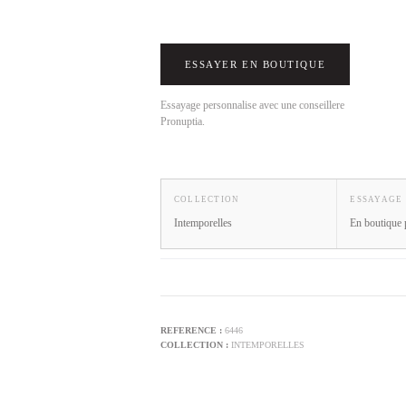
ESSAYER EN BOUTIQUE
Essayage personnalise avec une conseillere
Pronuptia.
COLLECTION
ESSAYAGE
Intemporelles
En boutique 
6446
INTEMPORELLES