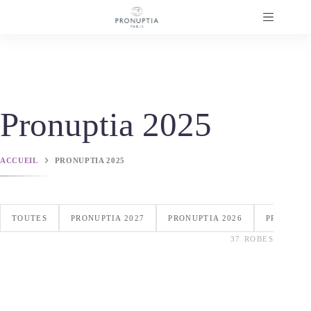
Passer
au
contenu
Pronuptia 2025
ACCUEIL
PRONUPTIA 2025
TOUTES
PRONUPTIA 2027
PRONUPTIA 2026
PRONUPTI
37 ROBES
Yaffa
Yahel
PRONUPTIA 2025
Yal
PRONUPTIA 2025
Yamaya
PRONUPTIA 2025
Yame
PRONUPTIA 2025
Yana