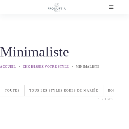
Passer
au
contenu
Minimaliste
ACCUEIL
CHOISISSEZ VOTRE STYLE
MINIMALISTE
TOUTES
TOUS LES STYLES ROBES DE MARIÉE
BOHÈME
3 ROBES
Fella
Fiby
CIVILE
,
GLAMOUR
,
MANCHES LONGUES
,
MINIMALISTE
,
PRONUPTIA 2027
,
SIRÈNE
Finley
MANCHES LONGUES
,
MINIMALISTE
,
PRONUPTIA 2027
,
SIRÈNE
BOHÈME
,
FLUIDE
,
MANCHES LONGUES
,
MINIMALISTE
,
PRONUPTIA 2027