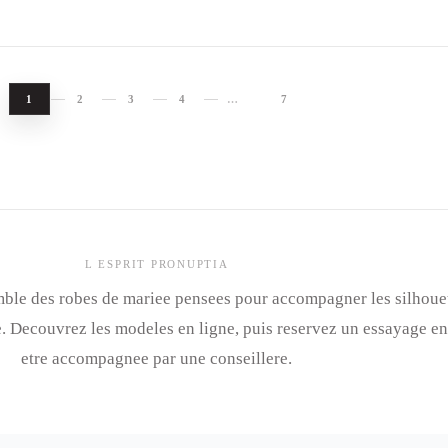
1
2
3
4
…
7
L ESPRIT PRONUPTIA
ble des robes de mariee pensees pour accompagner les silhouett
e. Decouvrez les modeles en ligne, puis reservez un essayage e
etre accompagnee par une conseillere.