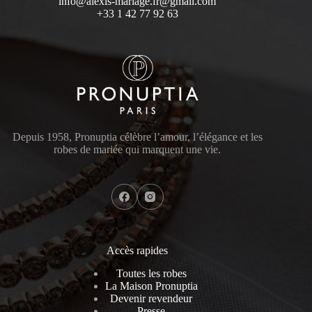
info@alexis-mariage.fr@gmail.com
+33 1 42 77 92 63
Depuis 1958, Pronuptia célèbre l’amour, l’élégance et les
robes de mariée qui marquent une vie.
Accès rapides
Toutes les robes
La Maison Pronuptia
Devenir revendeur
Presse