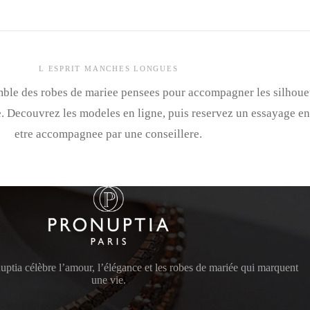
L ESPRIT MANCHES LONGUES
ble des robes de mariee pensees pour accompagner les silhouett
e. Decouvrez les modeles en ligne, puis reservez un essayage e
etre accompagnee par une conseillere.
ptia célèbre l’amour, l’élégance et les robes de mariée qui marquent
une vie.