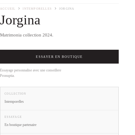
ACCUEIL
INTEMPORELLES
JORGINA
Jorgina
Matrimonia collection 2024.
ESSAYER EN BOUTIQUE
Essayage personnalise avec une conseillere
Pronuptia.
COLLECTION
Intemporelles
ESSAYAGE
En boutique partenaire