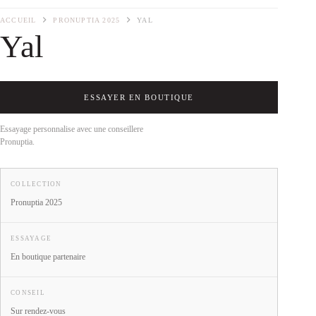
ACCUEIL
PRONUPTIA 2025
YAL
Yal
ESSAYER EN BOUTIQUE
Essayage personnalise avec une conseillere
Pronuptia.
COLLECTION
Pronuptia 2025
ESSAYAGE
En boutique partenaire
CONSEIL
Sur rendez-vous