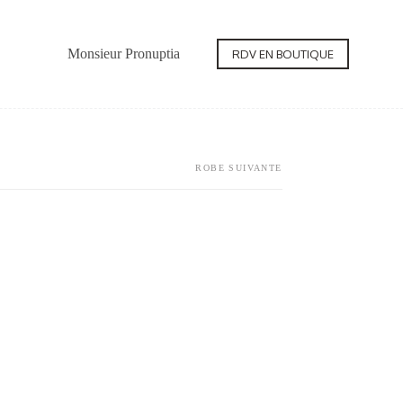
Monsieur Pronuptia
Contact
RDV EN BOUTIQUE
ROBE SUIVANTE