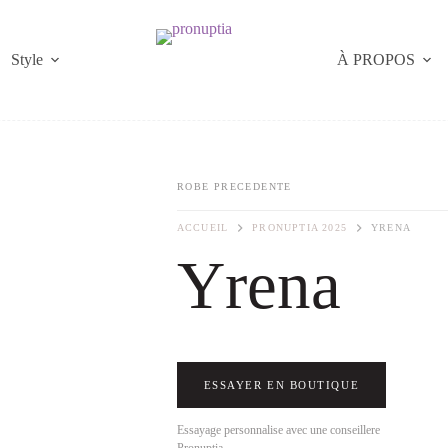
Style
À PROPOS
ROBE PRECEDENTE
ACCUEIL
PRONUPTIA 2025
YRENA
Yrena
ESSAYER EN BOUTIQUE
Essayage personnalise avec une conseillere
Pronuptia.