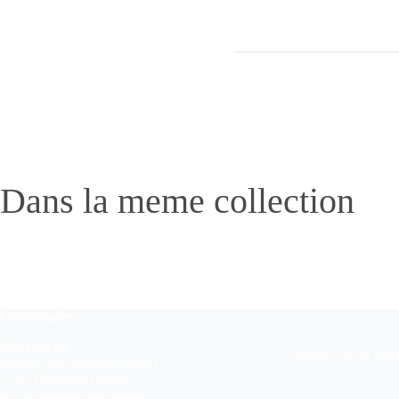
Dans la meme collection
Coordonnées
Siège social
Depuis 1958, Pronu
(réservé aux professionnels)
7 rue Théodore Honoré
94130 Nogent-sur-Marne