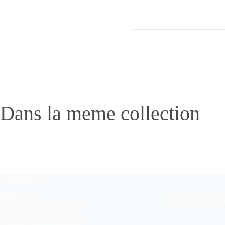
Dans la meme collection
Coordonnées
Siège social
Depuis 1958, Pronu
(réservé aux professionnels)
7 rue Théodore Honoré
94130 Nogent-sur-Marne