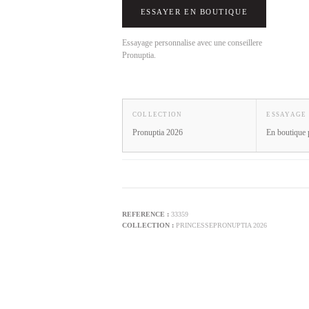
ESSAYER EN BOUTIQUE
Essayage personnalise avec une conseillere
Pronuptia.
COLLECTION
ESSAYAGE
Pronuptia 2026
En boutique 
33359
PRINCESSE
PRONUPTIA 2026