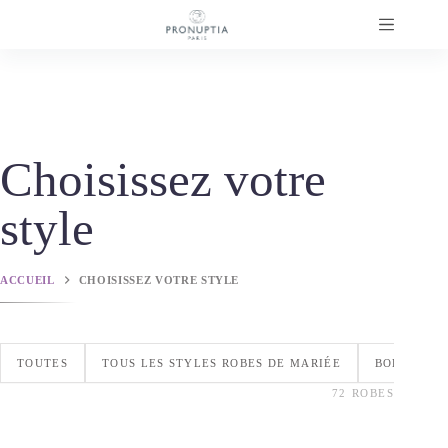
Passer
au
contenu
Choisissez votre
style
ACCUEIL
CHOISISSEZ VOTRE STYLE
TOUTES
TOUS LES STYLES ROBES DE MARIÉE
BOHÈME
72 ROBES
Finley
Fiona
BOHÈME
,
FLUIDE
,
MANCHES LONGUES
,
MINIMALISTE
,
PRONUPTIA 2027
Fiorella
CIVILE
,
FLUIDE
,
MANCHES LONGUES
,
PRONUPTIA 2027
,
ROMANTIQUE