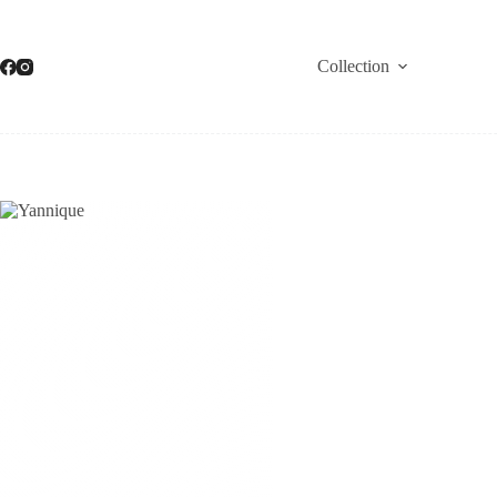
Passer
au
contenu
Collection