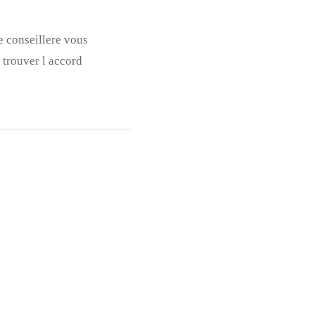
e conseillere vous
 trouver l accord