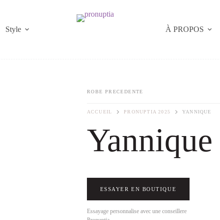
Style
À PROPOS
ROBE PRECEDENTE
ACCUEIL
PRONUPTIA 2025
YANNIQUE
Yannique
ESSAYER EN BOUTIQUE
Essayage personnalise avec une conseillere
Pronuptia.