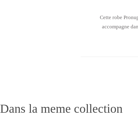
Cette robe Pronup
accompagne dans 
Dans la meme collection