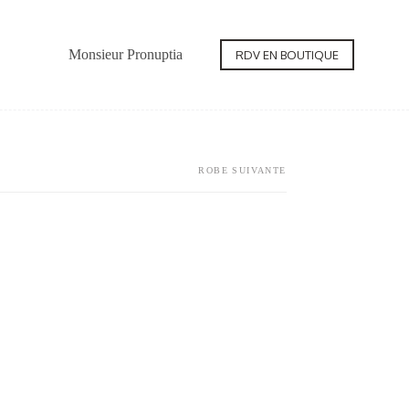
Monsieur Pronuptia
Contact
RDV EN BOUTIQUE
ROBE SUIVANTE