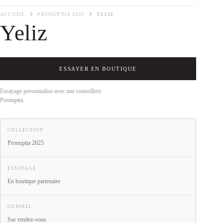
ACCUEIL
PRONUPTIA 2025
YELIZ
Yeliz
ESSAYER EN BOUTIQUE
Essayage personnalise avec une conseillere
Pronuptia.
COLLECTION
Pronuptia 2025
ESSAYAGE
En boutique partenaire
CONSEIL
Sur rendez-vous