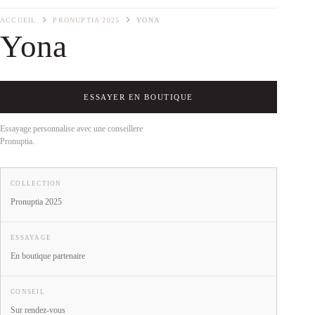
ACCUEIL
PRONUPTIA 2025
YONA
Yona
ESSAYER EN BOUTIQUE
Essayage personnalise avec une conseillere
Pronuptia.
COLLECTION
Pronuptia 2025
ESSAYAGE
En boutique partenaire
CONSEIL
Sur rendez-vous