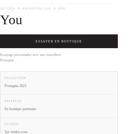
ACCUEIL
PRONUPTIA 2025
YOU
You
ESSAYER EN BOUTIQUE
Essayage personnalise avec une conseillere
Pronuptia.
COLLECTION
Pronuptia 2025
ESSAYAGE
En boutique partenaire
CONSEIL
Sur rendez-vous