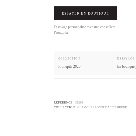
ESSAYER EN BOUTIQUE
Essayage personnalise avec une conseillere
Pronuptia.
COLLECTION
ESSAYAGE
Pronuptia 2026
En boutique 
33236
GLAMOUR
PRONUPTIA 2026
SIRÈNE