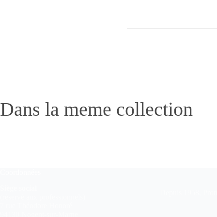
Dans la meme collection
Coordonnées
Siège social
Depuis 1958, Pronu
(réservé aux professionnels)
7 rue Théodore Honoré
94130 Nogent-sur-Marne