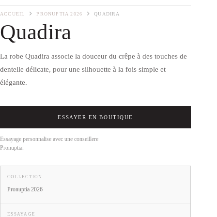
ACCUEIL
PRONUPTIA 2026
QUADIRA
Quadira
La robe Quadira associe la douceur du crêpe à des touches de
dentelle délicate, pour une silhouette à la fois simple et
élégante.
ESSAYER EN BOUTIQUE
Essayage personnalise avec une conseillere
Pronuptia.
COLLECTION
Pronuptia 2026
ESSAYAGE