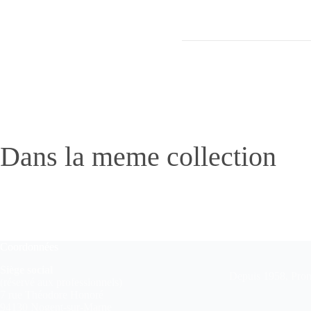
Dans la meme collection
Coordonnées
Siège social
Depuis 1958, Pronu
(réservé aux professionnels)
7 rue Théodore Honoré
94130 Nogent-sur-Marne