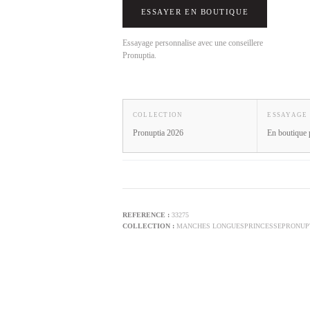
ESSAYER EN BOUTIQUE
Essayage personnalise avec une conseillere
Pronuptia.
COLLECTION
ESSAYAGE
Pronuptia 2026
En boutique 
33275
MANCHES LONGUES
PRINCESSE
PRONUPT