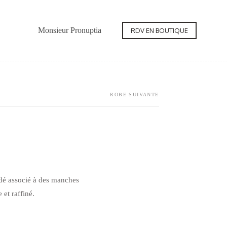
Monsieur Pronuptia
Contact
RDV EN BOUTIQUE
ROBE SUIVANTE
odé associé à des manches
et raffiné.