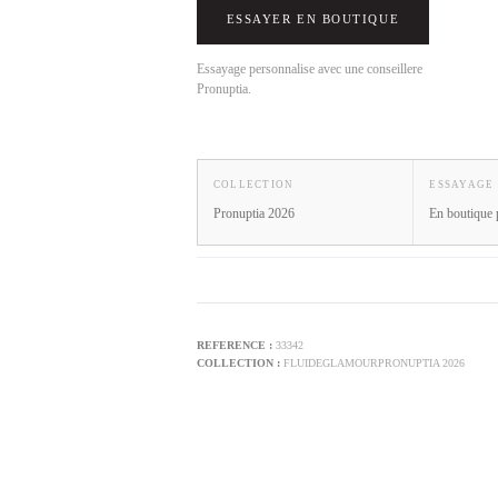
ESSAYER EN BOUTIQUE
Essayage personnalise avec une conseillere
Pronuptia.
COLLECTION
ESSAYAGE
Pronuptia 2026
En boutique 
33342
FLUIDE
GLAMOUR
PRONUPTIA 2026