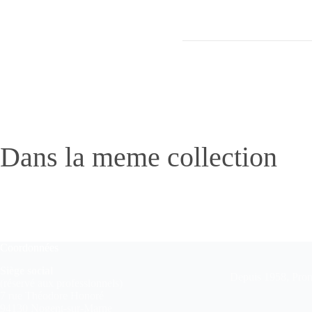
Dans la meme collection
Coordonnées
Siège social
Depuis 1958, Pronu
(réservé aux professionnels)
7 rue Théodore Honoré
94130 Nogent-sur-Marne