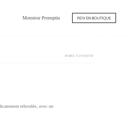
Monsieur Pronuptia
Contact
RDV EN BOUTIQUE
ROBE SUIVANTE
élicatement rebrodée, avec un