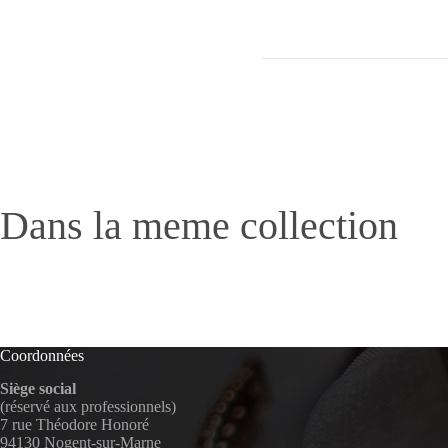
Dans la meme collection
Coordonnées
Siège social
(réservé aux professionnels)
7 rue Théodore Honoré
94130 Nogent-sur-Marne