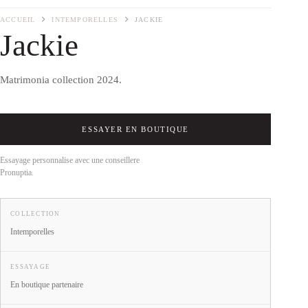
ACCUEIL
INTEMPORELLES
JACKIE
Jackie
Matrimonia collection 2024.
ESSAYER EN BOUTIQUE
Essayage personnalise avec une conseillere
Pronuptia.
COLLECTION
Intemporelles
ESSAYAGE
En boutique partenaire