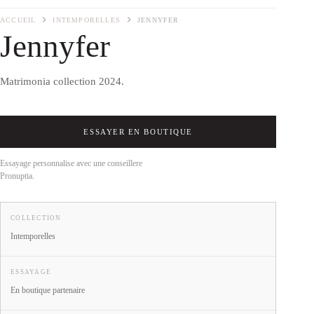
ACCUEIL
INTEMPORELLES
JENNYFER
Jennyfer
Matrimonia collection 2024.
ESSAYER EN BOUTIQUE
Essayage personnalise avec une conseillere
Pronuptia.
COLLECTION
Intemporelles
ESSAYAGE
En boutique partenaire