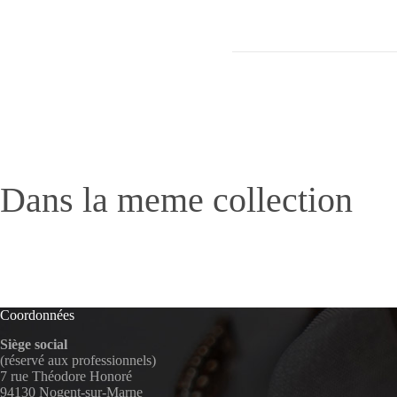
Dans la meme collection
Coordonnées
Siège social
(réservé aux professionnels)
7 rue Théodore Honoré
94130 Nogent-sur-Marne